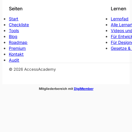
Seiten
Lernen
Start
Lernpfad
Checkliste
Alle Lernar
Tools
Videos und
Blog
Für Entwic
Roadmap
Für Design
Premium
Gesetze &
Kontakt
Audit
© 2026 AccessAcademy
(öffnet im neuen Fenste
Mitgliederbereich mit
DigiMember