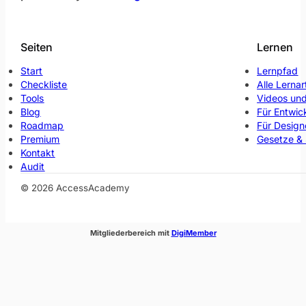
Seiten
Lernen
Start
Lernpfad
Checkliste
Alle Lernar
Tools
Videos und
Blog
Für Entwic
Roadmap
Für Design
Premium
Gesetze &
Kontakt
Audit
© 2026 AccessAcademy
(öffnet im neuen Fenste
Mitgliederbereich mit
DigiMember