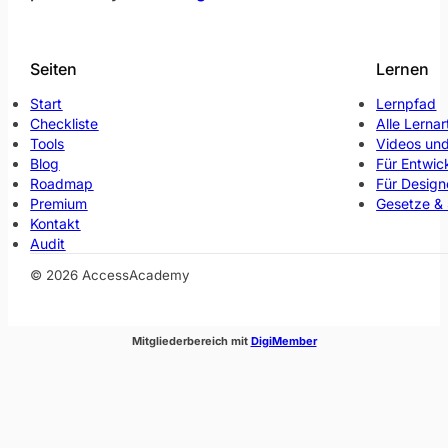
Seiten
Lernen
Start
Lernpfad
Checkliste
Alle Lernar
Tools
Videos und
Blog
Für Entwic
Roadmap
Für Design
Premium
Gesetze &
Kontakt
Audit
© 2026 AccessAcademy
(öffnet im neuen Fenste
Mitgliederbereich mit
DigiMember