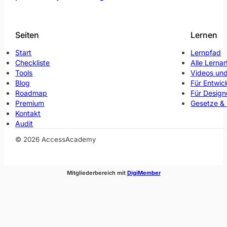
Seiten
Lernen
Start
Lernpfad
Checkliste
Alle Lernar
Tools
Videos und
Blog
Für Entwic
Roadmap
Für Design
Premium
Gesetze &
Kontakt
Audit
© 2026 AccessAcademy
(öffnet im neuen Fenste
Mitgliederbereich mit
DigiMember