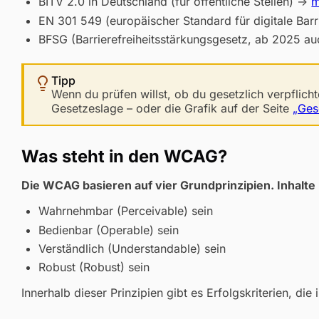
BITV 2.0 in Deutschland (für öffentliche Stellen) ->
m
EN 301 549 (europäischer Standard für digitale Barri
BFSG (Barrierefreiheits­stärkungsgesetz, ab 2025 auc
Tipp
Wenn du prüfen willst, ob du gesetzlich verpflichte
Gesetzeslage – oder die Grafik auf der Seite
„Ges
Was steht in den WCAG?
Die WCAG basieren auf vier Grundprinzipien. Inhalt
Wahrnehmbar (Perceivable) sein
Bedienbar (Operable) sein
Verständlich (Understandable) sein
Robust (Robust) sein
Innerhalb dieser Prinzipien gibt es Erfolgskriterien, die i