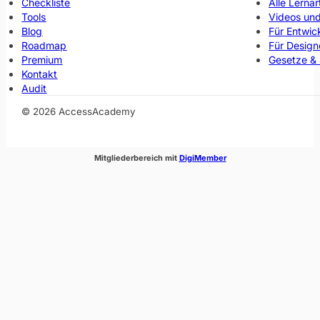
Checkliste
Alle Lernar
Tools
Videos und
Blog
Für Entwic
Roadmap
Für Design
Premium
Gesetze &
Kontakt
Audit
© 2026 AccessAcademy
(öffnet im neuen Fenste
Mitgliederbereich mit
DigiMember