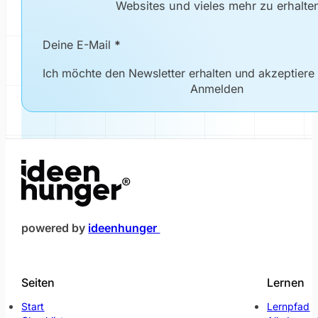
Websites und vieles mehr zu erhalte
Newsletter Formular
Deine E-Mail
*
Ich möchte den Newsletter erhalten und akzeptiere
Anmelden
(öffnet im neuen Fenster)
powered by
ideenhunger
Seiten
Lernen
Start
Lernpfad