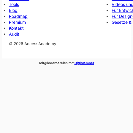
Tools
Videos und
Blog
Für Entwic
Roadmap
Für Design
Premium
Gesetze &
Kontakt
Audit
© 2026 AccessAcademy
(öffnet im neuen Fenste
Mitgliederbereich mit
DigiMember