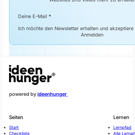
Newsletter Formular
Deine E-Mail
*
Ich möchte den Newsletter erhalten und akzeptiere
Anmelden
(öffnet im neuen Fenster)
powered by
ideenhunger
Seiten
Lernen
Start
Lernpfad
Checkliste
Alle Lernar