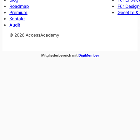
Roadmap
Für Design
Premium
Gesetze &
Kontakt
Audit
© 2026 AccessAcademy
(öffnet im neuen Fenste
Mitgliederbereich mit
DigiMember