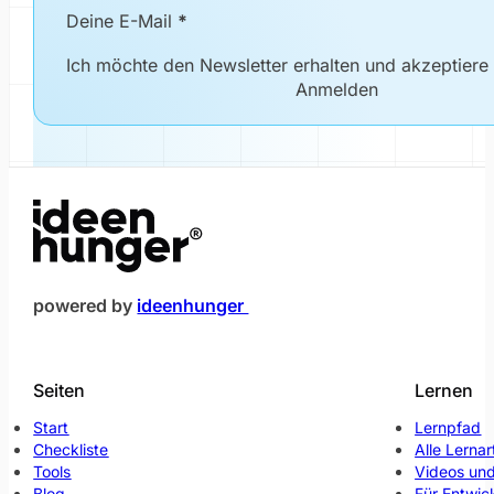
Newsletter Formular
Deine E-Mail
*
Ich möchte den Newsletter erhalten und akzeptiere
Anmelden
(öffnet im neuen Fenster)
powered by
ideenhunger
Seiten
Lernen
Start
Lernpfad
Checkliste
Alle Lernar
Tools
Videos und
Blog
Für Entwic