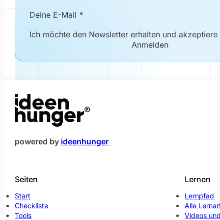
Newsletter Formular
Deine E-Mail
*
Ich möchte den Newsletter erhalten und akzeptiere
Anmelden
(öffnet im neuen Fenster)
powered by
ideenhunger
Seiten
Lernen
Start
Lernpfad
Checkliste
Alle Lernar
Tools
Videos und