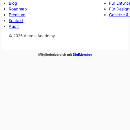
Blog
Für Entwic
Roadmap
Für Design
Premium
Gesetze &
Kontakt
Audit
© 2026 AccessAcademy
(öffnet im neuen Fenste
Mitgliederbereich mit
DigiMember