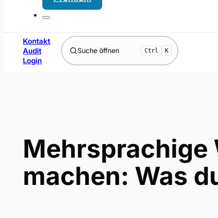
Kontakt
Audit
Suche öffnen
Ctrl
K
Login
Mehrsprachige W
machen: Was du