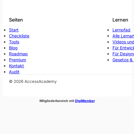
Seiten
Lernen
Start
Lernpfad
Checkliste
Alle Lernar
Tools
Videos und
Blog
Für Entwic
Roadmap
Für Design
Premium
Gesetze &
Kontakt
Audit
© 2026 AccessAcademy
(öffnet im neuen Fenste
Mitgliederbereich mit
DigiMember