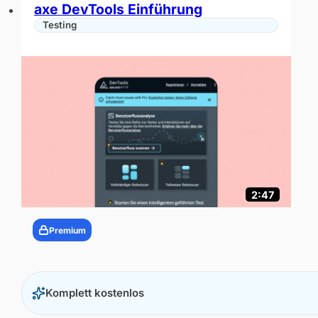
Premium
axe DevTools Einführung
Testing
2:47
Premium
Komplett kostenlos