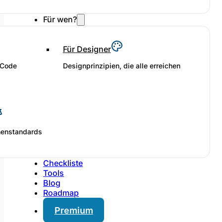
Für wen?
Für Designer
 Code
Designprinzipien, die alle erreichen
henstandards
Checkliste
Tools
Blog
Roadmap
Premium