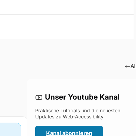
Al
Unser Youtube Kanal
Praktische Tutorials und die neuesten
Updates zu Web-Accessibility
Kanal abonnieren
(öffnet im neuen Fenster)