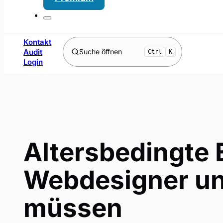
Kontakt
Audit
Suche öffnen
Ctrl
K
Login
Altersbedingte
Webdesigner un
müssen