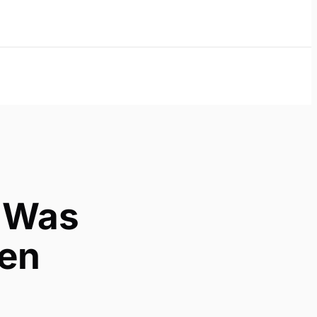
: Was
sen