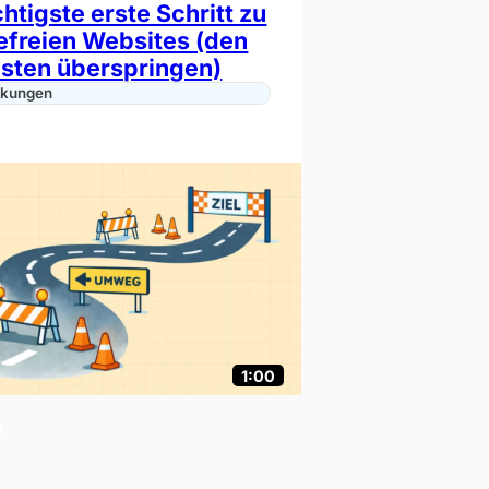
htigste erste Schritt zu
refreien Websites (den
isten überspringen)
nkungen
1:00