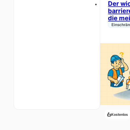
Der wic
barrie
die me
Einschrä
Kostenlos