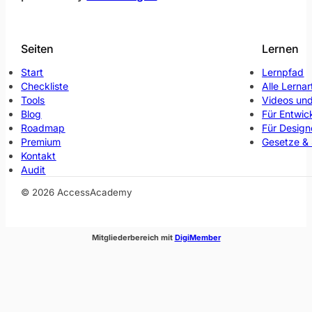
Seiten
Lernen
Start
Lernpfad
Checkliste
Alle Lernar
Tools
Videos und
Blog
Für Entwic
Roadmap
Für Design
Premium
Gesetze &
Kontakt
Audit
© 2026 AccessAcademy
(öffnet im neuen Fenste
Mitgliederbereich mit
DigiMember