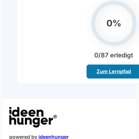
Fortsch
0%
0
/87 erledigt
Zum Lernpfad
(öffnet im neuen Fenster)
powered by
ideenhunger